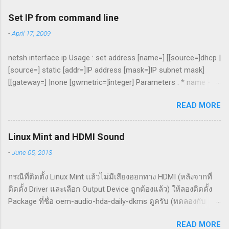
Set IP from command line
-
April 17, 2009
netsh interface ip Usage : set address [name=] [[source=]dhcp |
[source=] static [addr=]IP address [mask=]IP subnet mask]
[[gateway=] |none [gwmetric=]integer] Parameters : * name -
The name of the interface. * source - One of the following
READ MORE
values: o dhcp: Sets DHCP as the source for configuring IP
addresses for the specific interface. o static: Sets the source
for configuring IP addresses to local static configuration. *
Linux Mint and HDMI Sound
gateway - One of the following values: o : A specific default
-
June 05, 2013
gateway for the static IP address you are setting. o none: No
default gateways are set. * gwmetric - The metric for the
กรณีที่ติดตั้ง Linux Mint แล้วไม่มีเสียงออกทาง HDMI (หลังจากที่
default gateway. This field should not be set if gateway is set
ติดตั้ง Driver และเลือก Output Device ถูกต้องแล้ว) ให้ลองติดตั้ง
to 'none'. The following options are used only if source is
Package ที่ชื่อ oem-audio-hda-daily-dkms ดูครับ (ทดลองกับ
'static': * addr - An IP address for the specified interface. *
Linux Mint 15 แล้ว ใช้ได้)
mask - The subnet mask for the specified IP address. Remarks
READ MORE