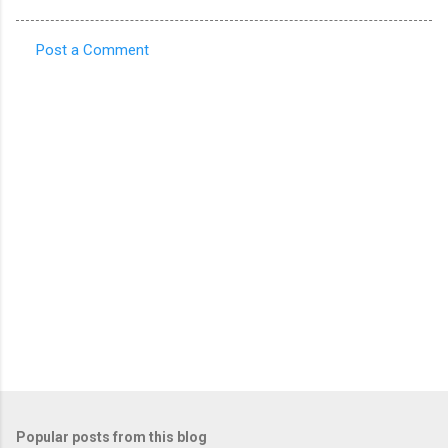
Post a Comment
C
o
m
m
e
n
t
s
Popular posts from this blog