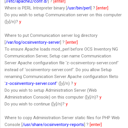
[
//etc/apache2/conf.d/
] ?
[enter]
Where is PERL Intrepreter binary [
/usr/bin/perl
] ?
[enter]
Do you wish to setup Communication server on this computer
([y]/n)?
y
Where to put Communication server log directory
[
/var/log/ocsinventory-server
] ?
[enter]
To ensure Apache loads mod_perl before OCS Inventory NG
Communication Server, Setup can name Communication
Server Apache configuration file 'z-ocsinventory-server.conf'
instead of 'ocsinventory-server.conf'. Do you allow Setup
renaming Communication Server Apache configuration fileto
'
z-ocsinventory-server.conf
' ([y]/n) ?
y
Do you wish to setup Administration Server (Web
Administration Console) on this computer ([y]/n)?
y
Do you wish to continue ([y]/n)?
y
Where to copy Administration Server static files for PHP Web
Console [
/usr/share/ocsinventory-reports
] ?
[enter]