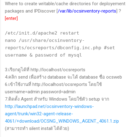
Where to create writable/cache directories for deployement
packages and IPDiscover [
/var/lib/ocsinventory-reports
] ?
[enter]
/etc/init.d/apache2 restart
nano /usr/share/ocsinventory-
reports/ocsreports/dbconfig.inc.php #set
username & password of mysql
3.เรียกดูได้ที่ http://localhost/ocsreports
4.คลิก send เพื่อสร้าง database จะได้ database ชื่อ ocsweb
6.เข้าใช้งานที่ http://localhost/ocsreports โดยใช้
username=admin password=admin
7.ติดตั้ง Agent สำหรับ Windows โดยใช้ตัว setup จาก
http://launchpad.net/ocsinventory-windows-
agent/trunk/win32-agent-release-
4061/+download/OCSNG_WINDOWS_AGENT_4061.1.zip
(สามารถทำ silent install ได้ด้วย)