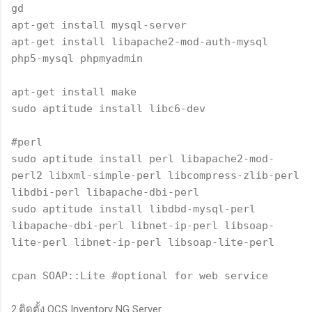
gd
apt-get install mysql-server
apt-get install libapache2-mod-auth-mysql
php5-mysql phpmyadmin
apt-get install make
sudo aptitude install libc6-dev
#perl
sudo aptitude install perl libapache2-mod-
perl2 libxml-simple-perl libcompress-zlib-perl
libdbi-perl libapache-dbi-perl
sudo aptitude install libdbd-mysql-perl
libapache-dbi-perl libnet-ip-perl libsoap-
lite-perl libnet-ip-perl libsoap-lite-perl
cpan SOAP::Lite #optional for web service
2.ติดตั้ง OCS Inventory NG Server