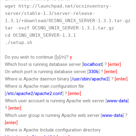
wget http://launchpad.net/ocsinventory-
server/stable-1.3/server-release-
1.3.1/+download/OCSNG_UNIX_SERVER-1.3.1.tar.gz
tar -xvzf OCSNG_UNIX_SERVER-1.3.1.tar.gz
cd OCSNG_UNIX_SERVER-1.3.1
./setup.sh
Do you wish to continue ([y]/n)?
y
Which host is running database server [
localhost
] ?
[enter]
On which port is running database server [
3306
] ?
[enter]
Where is Apache daemon binary [
/usr/sbin/apache2
] ?
[enter]
Where is Apache main configuration file
[
/etc/apache2/apache2.conf
] ?
[enter]
Which user account is running Apache web server [
www-data
]
?
[enter]
Which user group is running Apache web server [
www-data
] ?
[enter]
Where is Apache Include configuration directory