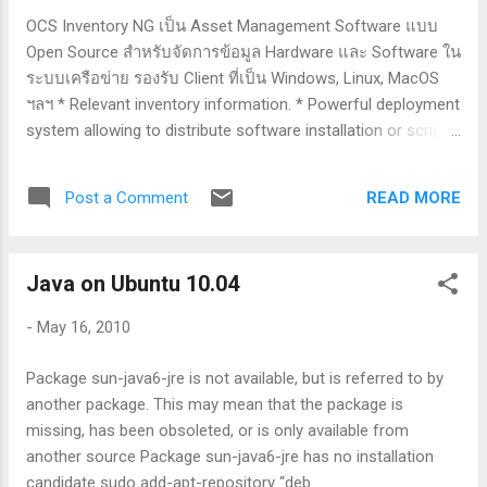
OCS Inventory NG เป็น Asset Management Software แบบ
Open Source สำหรับจัดการข้อมูล Hardware และ Software ใน
ระบบเครือข่าย รองรับ Client ที่เป็น Windows, Linux, MacOS
ฯลฯ * Relevant inventory information. * Powerful deployment
system allowing to distribute software installation or scripts
on computers without overloading the network. * Web
Administration Console. * Multiple operating systems
READ MORE
Post a Comment
support, including Microsoft Windows, Linux, *BSD, Sun
Solaris, IBM AIX, HP-UX, MacOS X. * Lightweight bandwith
usage: 5 KB for a full Windows inventory. * High
Java on Ubuntu 10.04
performance: about 1 000 000 of computers inventoried per
day using a server bi-Xeon 3 GHz and 4 GB RAM. * 3-Tier
-
May 16, 2010
architecture using current standards, HTTP/HTTPS protocol
and XML data formatting. * Based on well known products
Package sun-java6-jre is not available, but is referred to by
such as Apache web server, MySQL database server, PHP
another package. This may mean that the package is
and PERL scripting languages. * Web service accessible
missing, has been obsoleted, or is only available from
through SOAP interface. * Plugins support through API. * ...
another source Package sun-java6-jre has no installation
h...
candidate sudo add-apt-repository “deb