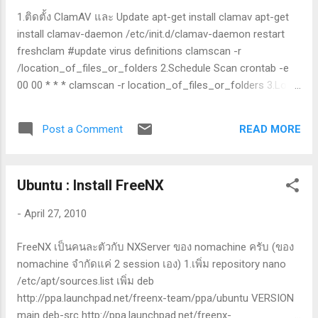
1.ติดตั้ง ClamAV และ Update apt-get install clamav apt-get
install clamav-daemon /etc/init.d/clamav-daemon restart
freshclam #update virus definitions clamscan -r
/location_of_files_or_folders 2.Schedule Scan crontab -e
00 00 * * * clamscan -r location_of_files_or_folders 3.Log
and Quarantine mkdir /var/log/clamav/infected nano
/etc/clamav/clamscan_schedule.sh ป้อน #!/bin/sh ### fix
READ MORE
Post a Comment
log file if needed LOG_FILE="/var/log/clamav/scan.log" if [ ! -
f "$LOG_FILE" ]; then touch "$LOG_FILE" chmod 644
"$LOG_FILE" chown clamav.clamav "$LOG_FILE" fi clamscan
Ubuntu : Install FreeNX
-r /public_data --quiet --log="$LOG_FILE" --verbose --
move=/var/log/clamav/infected chmod +x
-
April 27, 2010
/etc/clamav/clamscan_schedule.sh
FreeNX เป็นคนละตัวกับ NXServer ของ nomachine ครับ (ของ
nomachine จำกัดแค่ 2 session เอง) 1.เพิ่ม repository nano
/etc/apt/sources.list เพิ่ม deb
http://ppa.launchpad.net/freenx-team/ppa/ubuntu VERSION
main deb-src http://ppa.launchpad.net/freenx-