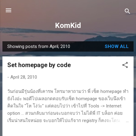
Skip to main content
KomKid
Showing posts from April, 2010
SHOW ALL
P
o
Set homepage by code
s
t
-
April 28, 2010
s
วันก่อนมีรุ่นน้องที่เคารพ โทรมาหาถามว่า พี่ เซ็ต homepage ทำ
ยังไงอ่ะ พอดีไปเผลอกดตอบรับเซ็ต homepage ของเว็บนึงเข้า
คิดในใจ "โห โง่ว่ะ" แต่ตอบไปว่า เข้าไปที่ Tools -> Internet
option ... สวนกลับมาก่อนจะบอกจบว่า ไม่ได้พี่ IT บล็อก ค่อย
เริ่มน่าสนใจหน่อย จะบอกให้ไปแก้จาก registry ก็คงจะโดน
บล็อกอีก ก็เลยหาวิธีอื่นให้ สรุปได้ว่าใช้ code ข้างล่าง Set
homepage upload ให้ด้วยที่