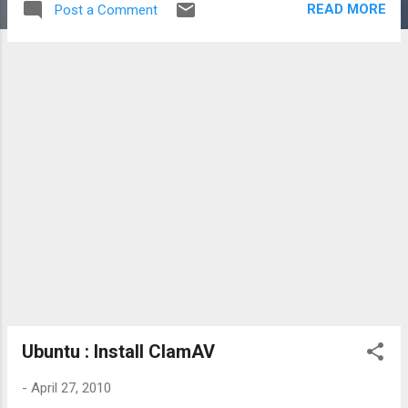
READ MORE
Post a Comment
http://tools.komkid.net/homepage.html เผื่อใครจะเจอ
สถานการณ์แบบนี้บ้าง (ใช้ได้เฉพาะ IE เท่านั้นเด้อ) -------------
----------------------------- อันนี้แปะไว้กันลืม Registry สำหรับ
IE HKEY_CURRENT_USER\Software\Microsoft\Internet
Explorer\Main\Start Page
Ubuntu : Install ClamAV
-
April 27, 2010