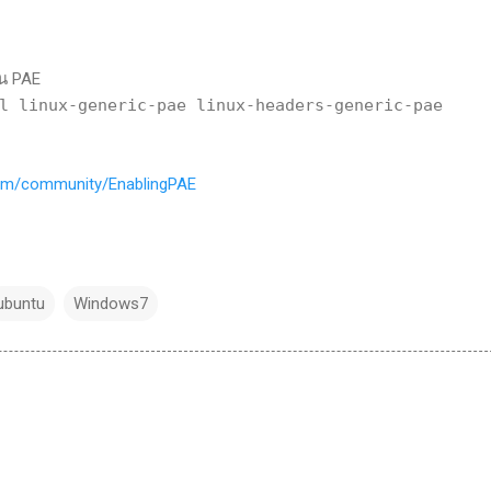
าน PAE
l linux-generic-pae linux-headers-generic-pae
.com/community/EnablingPAE
ubuntu
Windows7