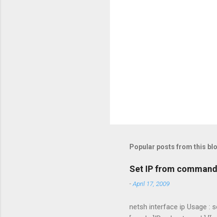
m
e
n
t
s
Popular posts from this bl
Set IP from command 
-
April 17, 2009
netsh interface ip Usage : 