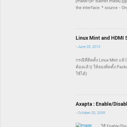
[mask=]IP subnet mask] [[g
the interface. * source - O
configuring IP addresses for
addresses to local static co
gateway for the static IP a
The metric for the default g
Linux Mint and HDMI
following options are used on
-
June 05, 2013
* mask - The subnet mask f
configuration mode from eit
กรณีที่ติดตั้ง Linux Mint แล
ต้องแล้ว) ให้ลองติดตั้ง Pac
ใช้ได้)
Axapta : Enable/Disab
-
October 20, 2009
วิธี Enable/Di