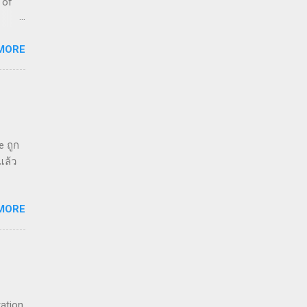
 of
MORE
efault
ric -
rface.
ss
e ถูก
แล้ว
MORE
ration