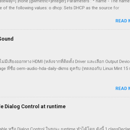
ateway=] |none [gwmetric=]integer] Parameters : * name - The name
ne of the following values: o dhcp: Sets DHCP as the source for
 the specific interface. o static: Sets the source for configuring IP
READ 
nfiguration. * gateway - One of the following values: o : A specific d
ddress you are setting. o none: No default gateways are set. * gwmet
ateway. This field should not be set if gateway is set to 'none'. The
 Sound
ly if source is 'static': * addr - An IP address for the specified inte
or the specified IP address. Remarks : Used to change the IP addre
her ...
้วไม่มีเสียงออกทาง HDMI (หลังจากที่ติดตั้ง Driver และเลือก Output Devic
kage ที่ชื่อ oem-audio-hda-daily-dkms ดูครับ (ทดลองกับ Linux Mint 15 
READ 
le Dialog Control at runtime
sable หรือ Dialog Control ในขณะ runtime ทำได้โดย ดังนี้ 1.classDecla