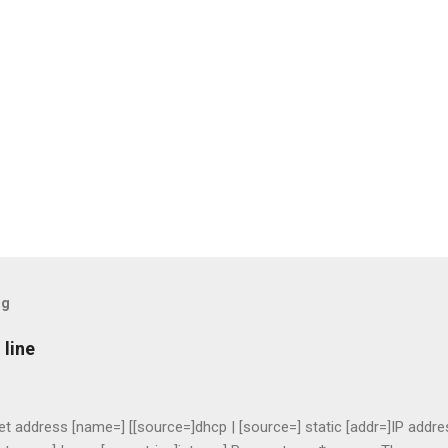
og
line
set address [name=] [[source=]dhcp | [source=] static [addr=]IP addre