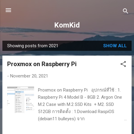
Skip to main content
KomKid
Showing posts from 2021
SHOW ALL
P
o
Proxmox on Raspberry Pi
s
t
-
November 20, 2021
s
Proxmox on Raspberry Pi อุปกรณ์ที่ใช้ : 1.
Raspberry Pi 4 Model B - 8GB 2. Argon One
M.2 Case with M.2 SSD Kits + M2. SSD
512GB การติดตั้ง : 1.Download RaspiOS
(debian11 bulleyes) จาก
https://www.raspberrypi.com/software/oper
ating-systems/ 2.เขียนลง SD Card หรือ Flash