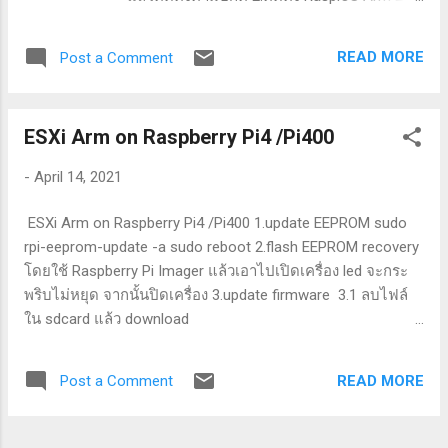
list มาจากที่ upload ไว้/หรือจะไม่ใช้ก็ได้),
download ไฟล์ image
กำหนดขนาด HDD, CPU, RAM 6.2 ติดตั้งเสร็จ
จาก https://downloads.raspberrypi.org/raspi
ตรงเมนู Virtual Machine จะแสดง VMID ตาม
READ MORE
Post a Comment
os_arm64/images/ 2.2 แตกไฟล์แล้วแปลง
ด้วยชื่อ 6.3 ที่เมนู Hardware สามารถปรับ
เป็น VMDK sudo apt install qemu-utils qemu-
เปลี่ยนอะไหล่ต่าง ๆ ได้ เช่น ชนิดของ BIOS,
img convert -f raw 2020-05-27-raspios-
HDD 6.4 เมนู Option สามารถปรับแต...
ESXi Arm on Raspberry Pi4 /Pi400
buster-arm64.img -O vmdk 2020-05-27-
raspios-buster-arm64.vmdk 2.3 upload ไฟล์
-
April 14, 2021
ไปไว้ที่ ESXi host แล้ว SSH เข้าไปแปลง disk
แบบ thin อีกที (ต้อง start service SSH ก่อน)
ESXi Arm on Raspberry Pi4 /Pi400 1.update EEPROM sudo
cd /vmfs/volumes/datastore1 vmkfstools -i
rpi-eeprom-update -a sudo reboot 2.flash EEPROM recovery
2020-05-27-raspios-buster-arm64.vmdk -d
โดยใช้ Raspberry Pi Imager แล้วเอาไปเปิดเครื่อง led จะกระ
thin raspios-buster-arm64.vmdk 2.4 สร้าง VM
พริบไม่หยุด จากนั้นปิดเครื่อง 3.update firmware 3.1 ลบไฟล์
ใหม่ โดยใช้ disk จากไฟล์ VMDK ที่สร้างขึ้น
ใน sdcard แล้ว download
แต่จะยัง boot ไม่ได้ 2.5 download ไฟล์ ISO
https://github.com/raspberrypi/firmware มาแตกแล้วลบ 4
ของ Debian 10.x Arm Network Installer ISO
ไฟล์ที่ขึ้นต้นด้วย " kernel" ใน /boot 3.2 download UEFI
จาก https://cdimage.debian.org/debian-
READ MORE
Post a Comment
firmware แล้ววางทับไปใน /boot 3.3 copy file ใน /boot ไปวาง
cd/current/arm64/iso-cd/ เพื่อมาติดตั้ง grub
ใน sdcard 3.4 แก้ไฟล์ config.txt เพิ่มบรรทัด gpu_mem=32
โดยตั้งค่าให้ boot จากไฟล์ ISO นี้ 2.6 เมื่อ
3.5 เอา sdcard ไปเปิดเครื่องจะเจอ logo raspberry pi ให้กด