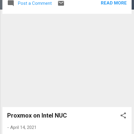
READ MORE
Post a Comment
Drive 3.Boot เพื่อติดตั้งและตั้งค่าให้เรียบร้อย
เปิดใช้งาน SSH Server ด้วย 4.Download
RaspiOS อีกทีเพื่อเขียนลง SSD หรือจะใช้คำสั่ง
scp ส่งไปก็ได้ (scp 2021-10-30-raspios-
bullseye-arm64.zip raspberri@IP-
ADDRESS:~) 5.Boot ด้วย SSD 6.ติดตั้ง
Proxmox apt update && apt install -y curl
curl
https://raw.githubusercontent.com/pimox/pi
mox7/master/RPiOS64autoinstall.sh >
RPiOS64autoinstall.sh nano
RPiOS64autoinstall.sh #กำหนด ชื่อ host + ip
+gateway chmod +x RPiOS64autoinstall.sh
./RPiOS64autoinstall.sh 7.เปิดใช้งานที่
https://IP-ADDRESS:8006 การใช้งาน : 1.สร้าง
LXC Container 1.1 Download Image เพื่อสร้าง
Proxmox on Intel NUC
CT Template จาก
-
April 14, 2021
https://jenkins.linuxcontainers.org/view/Imag