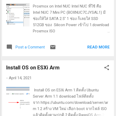
es/ เลือกเอา image ชนิด arm...
Proxmox on Intel NUC Intel NUC ที่ใช้ คือ
Intel NUC 7 Mini PC (BOXNUC7CJYSAL1) มี
ช่องให้ใส่ SATA 2.5" 1 ช่อง ก็เลยใส่ SSD
512GB ของ Silicon Power เข้าไป 1.download
Proxmox ISO
จาก https://www.proxmox.com/en/download
s 2.เขียนลง USB Drive 3.ติดตั้งตามขั้นตอน
READ MORE
Post a Comment
ปกติ เลือก drive ที่จะติดตั้ง (ปรับขนาด
partition เองไม่ได้) 4.ติดตั้งเสร็จเข้าใช้งานผ่าน
browser ที่ port :8006 5.ตรง Item Nodes คือ
Install OS on ESXi Arm
รายการ Proxmox ในระบบ ส่วนอันแรกที่ชื่อ
pve (ตั้งตอนติดตั้ง) ก็คือเครื่องที่เราพึ่งติดตั้ง
-
April 14, 2021
จากนั้น upload ไฟล์ ISO Images ที่จะใช้ไปไว้
ที่ Storage > Local (pve) โดยเมนู ISO Images
Install OS on ESXi Arm 1.ติดตั้ง Ubuntu
มันอาจจะมา ๆ หาย ๆ ต้องคลิกไปมาสักพัก
Server Arm 1.1 download ไฟล์ติดตั้ง
เดี๋ยวโผล่มาเอง 6.สร้าง VM จากเมนูสีฟ้าด้าน
จาก https://ubuntu.com/download/server/ar
ขวาบน ชื่อ Create VM 6.1 เลือก Node, เลือก
m 1.2 สร้าง VM ใหม่ เลือก boot จากไฟล์ ISO
VMID, ตั้งชื่อ, เลือกไฟล์ ISO ที่จะใช้ติดตั้ง (จะ
แล้วติดตั้งตามปกติ 2.ติดตั้ง RaspiOS Arm 2.1